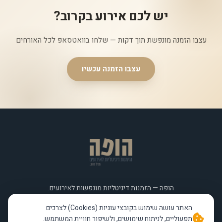
יש לכם אירוע בקרוב?
עצבו הזמנה מונפשת תוך דקות — שלחו בוואטסאפ לכל האורחים
עצבו הזמנה עכשיו
הופה — הזמנות דיגיטליות מונפשות לאירועים.
עיצוב מקצועי, שליחה בוואטסאפ תוך שעות, החל מ-49₪.
האתר עושה שימוש בקובצי עוגיות (Cookies) לצרכים
תפעוליים, לניתוח שימושים, ולשיפור חוויית המשתמש.
מענה טלפוני בימים א' – ה'